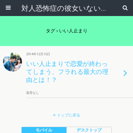
対人恐怖症の彼女いない歴＝年齢男『オテモ』の大逆転恋愛物語！
タグ › いい人止まり
2014年12月15日
いい人止まりで恋愛が終わっ
てしまう、フラれる最大の理
由とは！？
返答なし
トップに戻る
モバイル
デスクトップ