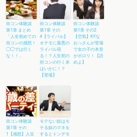
街コン体験談
街コン体験談
街コン体験談
第1章 まとめ
第1章 その
第1章 その2
「人生初めての
4【ライバル】
【空気】KYな
街コンの感想！
オテモに最悪の
おっさんが登場
◯◯では行く
ライバル現
で女の子の本音
な！！」
る！？人生初の
がポロリ！【読
街コンの行く末
めよ】
はいかに！？
【登場】
街コン体験談
モテない奴はモ
第1章 その
テる奴のマネを
1【感想】人生
するとトンデモ