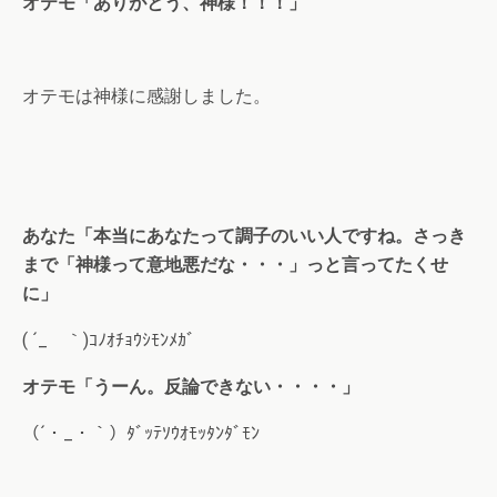
オテモ「ありがとう、神様！！！」
オテモは神様に感謝しました。
あなた「本当にあなたって調子のいい人ですね。さっき
まで「神様って意地悪だな・・・」っと言ってたくせ
に」
( ´_ゝ｀)ｺﾉｵﾁｮｳｼﾓﾝﾒｶﾞ
オテモ「うーん。反論できない・・・・」
（´・_・｀）ﾀﾞｯﾃｿｳｵﾓｯﾀﾝﾀﾞﾓﾝ