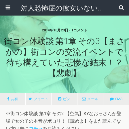
対人恐怖症の彼女いない歴＝年齢男『オテモ』の大逆転恋愛物語！
2014年10月23日 • 1コメント
街コン体験談 第1章 その3【まさ
かの】街コンの交流イベントで
待ち構えていた悲惨な結末！？
【悲劇】
共有
ツイート
ピン
メール
SMS
※街コン体験談 第1章 その2 【空気】KYなおっさんが登
場で女の子の本音がポロリ！【読めよ】をまだ読んでな
い方は先に
コチラ
をお読みください。