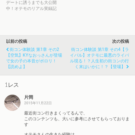
デートに誘うまでも大公開
中！オテモのリアル実録記
以前の投稿
次の投稿
街コン体験談 第1章 その2
街コン体験談 第1章 その4【ラ
【空気】KYなおっさんが登場
イバル】オテモに最悪のライバ
で女の子の本音がポロリ！
ル現る！？人生初の街コンの行
【読めよ】
く末はいかに！？【登場】
1レス
片岡
2015年11月22日
最近街コン行きまくってるんで、
このコンテンツも、大いに参考にさせてもらっておりま
す
オテモさんの生きた経験は、