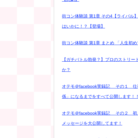
街コン体験談 第1章 その4【ライバ
はいかに！？【登場】
街コン体験談 第1章 まとめ 「人生
【ガチバトル勃発？】プロのストリート
か？
オテモ＠facebook実録記 その１
係」になるまでをすべて公開します！
オテモ＠facebook実録記 その２
メッセージを大公開してます！