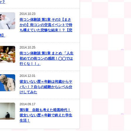
か？
2014.10.23
街コン体験談 第1章 その3【まさ
かの】街コンの交流イベントで待
ち構えていた悲惨な結末！？【悲
劇】
2014.10.25
街コン体験談 第1章 まとめ 「人生
初めての街コンの感想！◯◯では
行くな！！」
2014.12.01
彼女いない歴＝年齢は何歳からヤ
バい！？自らの経験からレベル分
けしてみた
2014.09.17
第5章 自殺も考えた暗黒時代！
彼女いない歴＝年齢で終えた学生
生活！