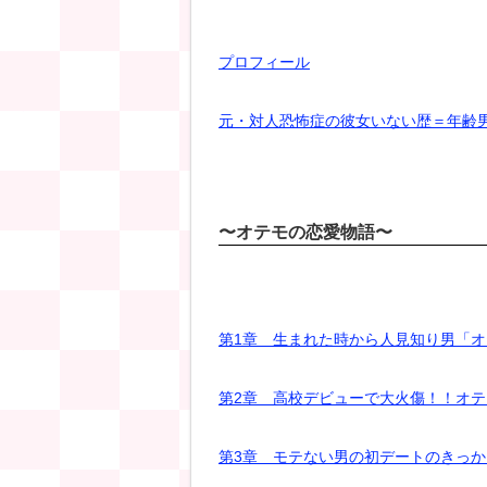
プロフィール
元・対人恐怖症の彼女いない歴＝年齢
〜オテモの恋愛物語〜
第1章 生まれた時から人見知り男「
第2章 高校デビューで大火傷！！オ
第3章 モテない男の初デートのきっ