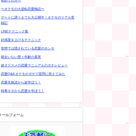
初めての方へ
〜オテモの大逆転恋愛物語〜
デートに誘うまでも大公開中！オテモのリアル実
録記
LINEテクニック集
好感度を上げるテクニック
世間では隠されている恋愛のホンネ
彼女いない歴＝年齢の真実
超オススメの恋愛マニュアルのガチレビュー
恋愛Q&A オテモがガチで質問に答えてみた
恋愛失敗談から超学ぼう！
時事ネタから恋愛を学ぼう！
メールフォーム