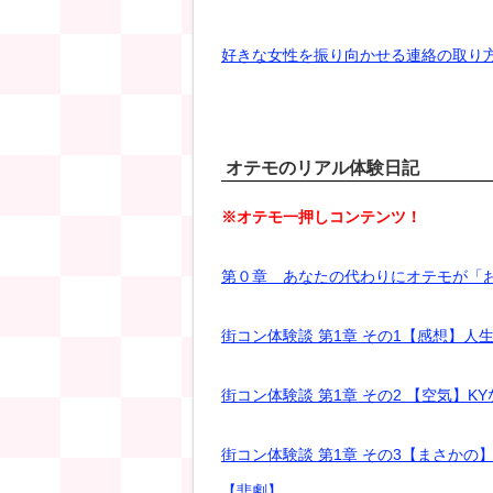
好きな女性を振り向かせる連絡の取り方！ ～
オテモのリアル体験日記
※オテモ一押しコンテンツ！
第０章 あなたの代わりにオテモが「
街コン体験談 第1章 その1【感想】
街コン体験談 第1章 その2 【空気】
街コン体験談 第1章 その3【まさか
【悲劇】