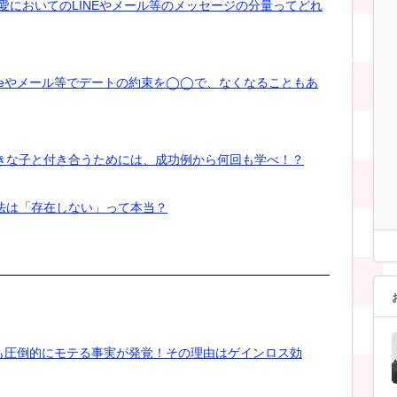
 恋愛においてのLINEやメール等のメッセージの分量ってどれ
 lineやメール等でデートの約束を◯◯で、なくなることもあ
 好きな子と付き合うためには、成功例から何回も学べ！？
う方法は「存在しない」って本当？
も圧倒的にモテる事実が発覚！その理由はゲインロス効