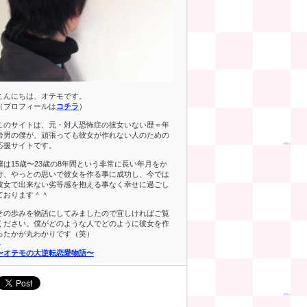
こんにちは、オテモです。
（プロフィールは
コチラ
）
このサイトは、元・対人恐怖症の彼女いない歴＝年
齢男の僕が、頑張っても彼女が作れない人のための
応援サイトです。
僕は15歳〜23歳の8年間という非常に長い年月をか
け、やっとの思いで彼女を作る事に成功し、今では
彼女で出来ない劣等感を抱える事なく幸せに過ごし
ております＾＾
その歩みを物語にしてみましたので宜しければご覧
ください。僕がどのような人でどのように彼女を作
ったかが丸わかりです（笑）
⇩
〜オテモの大逆転恋愛物語〜