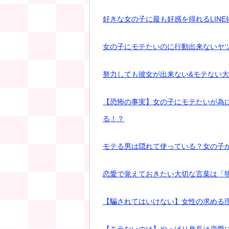
好きな女の子に最も好感を得れるLIN
女の子にモテたいのに行動出来ないヤ
努力しても彼女が出来ない&モテない
【恐怖の事実】女の子にモテたいが為
る！？
モテる男は隠れて使っている？女の子
恋愛で覚えておきたい大切な言葉は「
【騙されてはいけない】女性の求める
【モテないのは】やっぱり身長は恋愛