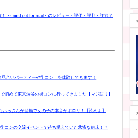
mind set for mail～のレビュー・評価・評判・詐欺？
お見合いパーティーや街コン」を体験してきます！
人生で初めて東京渋谷の街コンに行ってきました【マジ語り】
KYなおっさんが登場で女の子の本音がポロリ！【読めよ】
の】街コンの交流イベントで待ち構えていた悲惨な結末！？