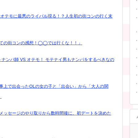
ル】オテモに最悪のライバル現る！？人生初の街コンの行く末
初めての街コンの感想！◯◯では行くな！！」
ナンパ師 VS オテモ！ モテナイ男もナンパをするべきなの
 仕事上で出会ったOLの女の子と「出会い」から「大人の関
！
 初メッセージのやり取りから数時間後に、初デートを決めた