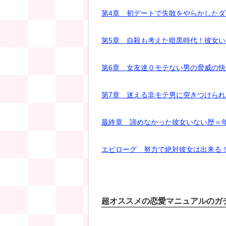
第4章 初デートで失敗をやらかしたダ
第5章 自殺も考えた暗黒時代！彼女
第6章 女友達０モテない男の脅威の快
第7章 迷える非モテ男に突きつけら
最終章 諦めなかった彼女いない歴＝
エピローグ 努力で絶対彼女は出来る
超オススメの恋愛マニュアルのガ