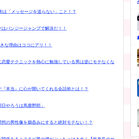
E術は「メッセージを送らない」こと！？
ツはバンジージャンプで解決だ！！
大きな理由はココにアリ！！
に恋愛テクニックを熱心に勉強している男は逆にモテなくな
が『本当』に心が開いてくれる会話術とは！？
明日やろうは馬鹿野郎」
理想の男性像を鵜呑みにすると絶対モテない！？
に関係ある！？チビ男の僕がぶっちゃけます！【低身長のせ