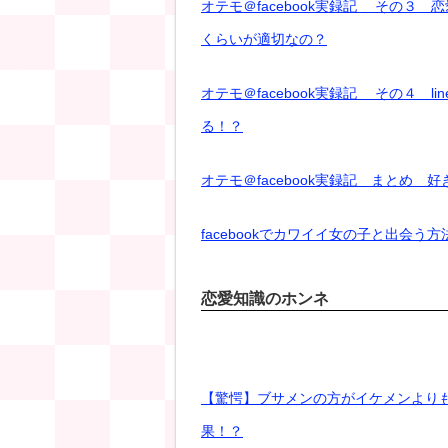
オテモ＠facebook実録記 その３
くらいが適切なの？
オテモ＠facebook実録記 その４
る！？
オテモ＠facebook実録記 まとめ
facebookでカワイイ女の子と出会
恋愛知識のホンネ
【驚愕】ブサメンの方がイケメンより
果！？