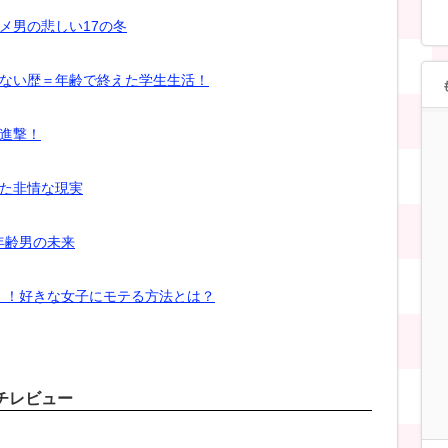
メ男の悲しい17の冬
いない歴＝年齢で終えた学生生活！
進撃！
れた非情な現実
年齢男の未来
！！好きな女子にモテる方法とは？
チレビュー