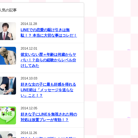
人気の記事
2014.11.28
LINEでの恋愛の駆け引きは無
駄！？ 本当に大切な事はコレだ！
2014.12.01
彼女いない歴＝年齢は何歳からヤ
バい！？自らの経験からレベル分
けしてみた
2014.10.03
好きな女の子に最も好感を得れる
LINE術は「メッセージを送らな
い」こと！？
2014.12.05
好きな子にLINEを無視された時の
対処は放置プレーが有効！？
2014.11.26