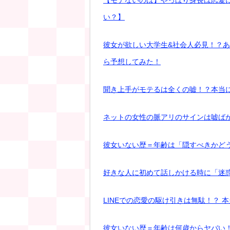
い？】
彼女が欲しい大学生&社会人必見！？
ら予想してみた！
聞き上手がモテるは全くの嘘！？本当
ネットの女性の脈アリのサインは嘘ば
彼女いない歴＝年齢は「隠すべきかど
好きな人に初めて話しかける時に「迷
LINEでの恋愛の駆け引きは無駄！？ 
彼女いない歴＝年齢は何歳からヤバい