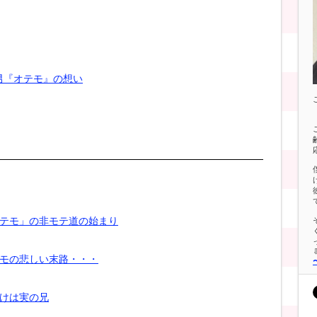
男『オテモ』の想い
オテモ」の非モテ道の始まり
テモの悲しい末路・・・
かけは実の兄