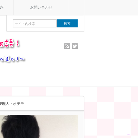
講座
お問い合わせ
rss
twitter
管理人・オテモ