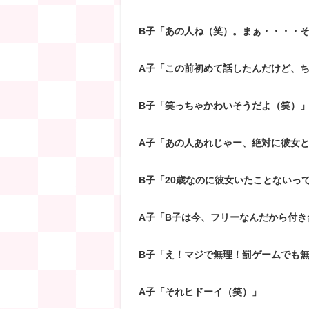
B子「あの人ね（笑）。まぁ・・・・
A子「この前初めて話したんだけど、
B子「笑っちゃかわいそうだよ（笑）
A子「あの人あれじゃー、絶対に彼女
B子「20歳なのに彼女いたことないっ
A子「B子は今、フリーなんだから付き
B子「え！マジで無理！罰ゲームでも
A子「それヒドーイ（笑）」