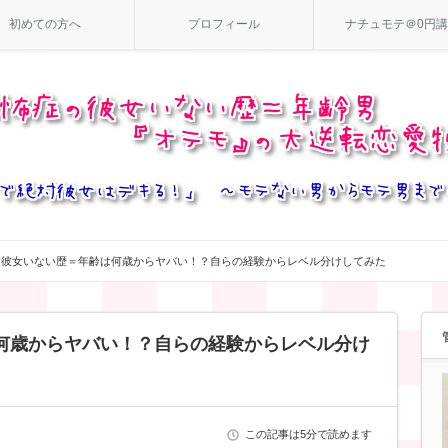
初めての方へ
プロフィール
ナチュモテ＠0円
彼女いない歴＝年齢は何歳からヤバい！？自らの経験からレベル分けしてみた
何歳からヤバい！？自らの経験からレベル分け
この記事は5分で読めます