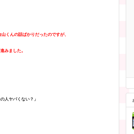
金山くんの話ばかりだったのですが、
に進みました。
あの人ヤバくない？」