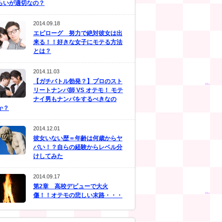
らいが適切なの？
2014.09.18
エピローグ 努力で絶対彼女は出
来る！！好きな女子にモテる方法
とは？
2014.11.03
【ガチバトル勃発？】プロのスト
リートナンパ師 VS オテモ！ モテ
ナイ男もナンパをするべきなの
か？
2014.12.01
彼女いない歴＝年齢は何歳からヤ
バい！？自らの経験からレベル分
けしてみた
2014.09.17
第2章 高校デビューで大火
傷！！オテモの悲しい末路・・・