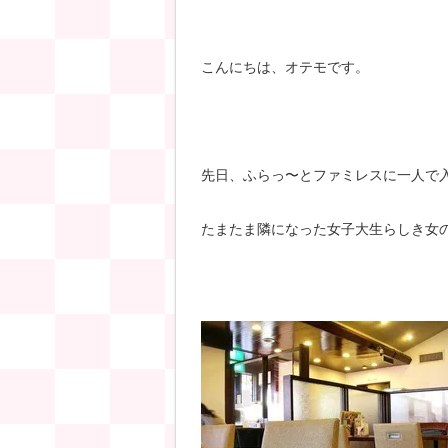
こんにちは、オテモです。
先日、ふらっ〜とファミレスに一人で
たまたま隣になった女子大生らしき女