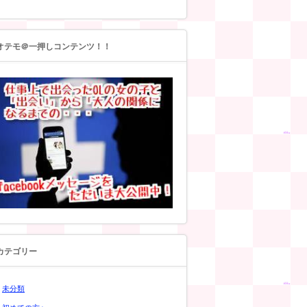
オテモ＠一押しコンテンツ！！
カテゴリー
未分類