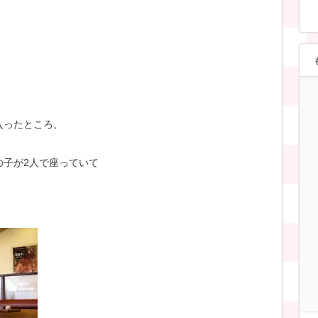
入ったところ、
の子が2人で座っていて