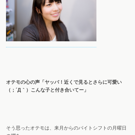
オテモの心の声「ヤッバ！近くで見るとさらに可愛い
（；´Д｀）こんな子と付き合いてー」
そう思ったオテモは、来月からのバイトシフトの月曜日