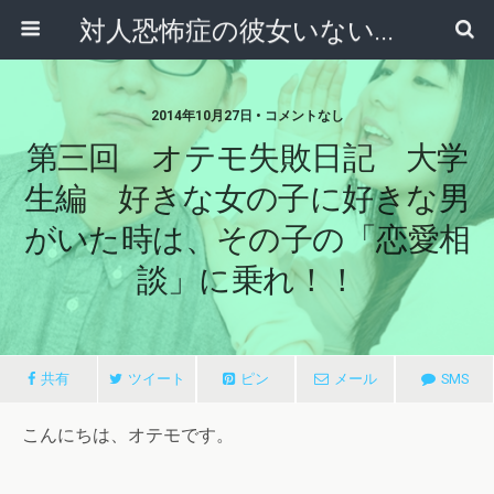
対人恐怖症の彼女いない歴＝年齢男『オテモ』の大逆転恋愛物語！
2014年10月27日 • コメントなし
第三回 オテモ失敗日記 大学
生編 好きな女の子に好きな男
がいた時は、その子の「恋愛相
談」に乗れ！！
共有
ツイート
ピン
メール
SMS
こんにちは、オテモです。