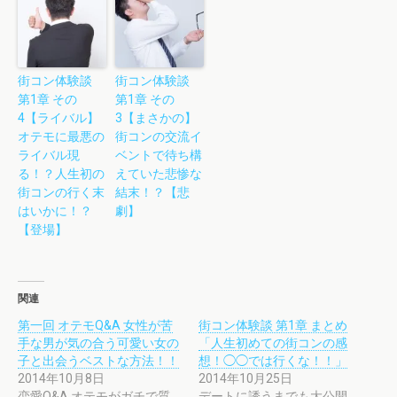
街コン体験談
街コン体験談
第1章 その
第1章 その
4【ライバル】
3【まさかの】
オテモに最悪の
街コンの交流イ
ライバル現
ベントで待ち構
る！？人生初の
えていた悲惨な
街コンの行く末
結末！？【悲
はいかに！？
劇】
【登場】
関連
第一回 オテモQ&A 女性が苦
街コン体験談 第1章 まとめ
手な男が気の合う可愛い女の
「人生初めての街コンの感
子と出会うベストな方法！！
想！◯◯では行くな！！」
2014年10月8日
2014年10月25日
恋愛Q&A オテモがガチで質
デートに誘うまでも大公開