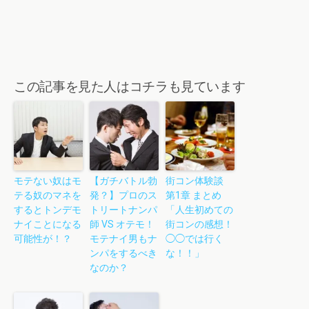
この記事を見た人はコチラも見ています
モテない奴はモ
【ガチバトル勃
街コン体験談
テる奴のマネを
発？】プロのス
第1章 まとめ
するとトンデモ
トリートナンパ
「人生初めての
ナイことになる
師 VS オテモ！
街コンの感想！
可能性が！？
モテナイ男もナ
◯◯では行く
ンパをするべき
な！！」
なのか？