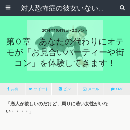
対人恐怖症の彼女いない歴＝年齢男『オテモ』の大逆転恋愛物語！
2014年10月18日 • 2コメント
第０章 あなたの代わりにオテ
モが「お見合いパーティーや街
コン」を体験してきます！
共有
ツイート
ピン
メール
SMS
「恋人が欲しいのだけど、周りに若い女性がいな
い・・・・」